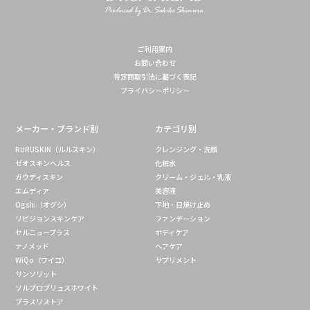
ご利用案内
お問い合わせ
特定商取引法に基づく表記
プライバシーポリシー
メーカー・ブランド別
カテゴリ別
RURUSKIN（ルルスキン）
クレンジング・洗顔
ゼオスキンヘルス
化粧水
ガウディスキン
クリーム・ジェル・乳液
エムディア
美容液
Ogshi（オグシ）
下地・日焼け止め
リビジョンスキンケア
ファンデーション
セルニュープラス
ボディケア
ナノメッド
ヘアケア
WiQo（ワイコ）
サプリメント
サンソリット
ソルプロプリュスホワイト
プラスリストア