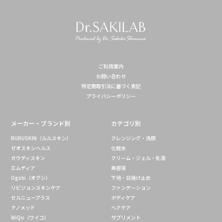
ご利用案内
お問い合わせ
特定商取引法に基づく表記
プライバシーポリシー
メーカー・ブランド別
カテゴリ別
RURUSKIN（ルルスキン）
クレンジング・洗顔
ゼオスキンヘルス
化粧水
ガウディスキン
クリーム・ジェル・乳液
エムディア
美容液
Ogshi（オグシ）
下地・日焼け止め
リビジョンスキンケア
ファンデーション
セルニュープラス
ボディケア
ナノメッド
ヘアケア
WiQo（ワイコ）
サプリメント