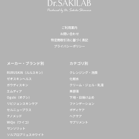
ご利用案内
お問い合わせ
特定商取引法に基づく表記
プライバシーポリシー
メーカー・ブランド別
カテゴリ別
RURUSKIN（ルルスキン）
クレンジング・洗顔
ゼオスキンヘルス
化粧水
ガウディスキン
クリーム・ジェル・乳液
エムディア
美容液
Ogshi（オグシ）
下地・日焼け止め
リビジョンスキンケア
ファンデーション
セルニュープラス
ボディケア
ナノメッド
ヘアケア
WiQo（ワイコ）
サプリメント
サンソリット
ソルプロプリュスホワイト