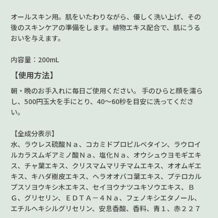
オールスキン用。肌をいたわりながら、優しく洗い上げ、その
後のスキンケアの準備をします。植物エキス配合で、肌にうる
おいを与えます。
内容量：200mL
【使用方法】
朝・晩のお手入れに毎日ご使用ください。 手のひらと顔を濡ら
し、500円玉大を手にとり、40〜60秒を目安に洗ってくださ
い。
【全成分表示】
水、ラウレス硫酸Ｎａ、コカミドプロピルベタイン、ラウロイ
ルカラスムギアミノ酸Ｎａ、塩化Ｎａ、オウシュウヨモギエキ
ス、チャ葉エキス、クリスマムマリチマムエキス、オオムギエ
キス、キハダ樹皮エキス、ヘラオオバコ葉エキス、プテロカル
プスソヨウキシ木エキス、セイヨウナツユキソウエキス、Ｂ
Ｇ、グリセリン、ＥＤＴＡ－４Ｎａ、フェノキシエタノール、
エチルヘキシルグリセリン、安息香酸、香料、青１、赤２２７