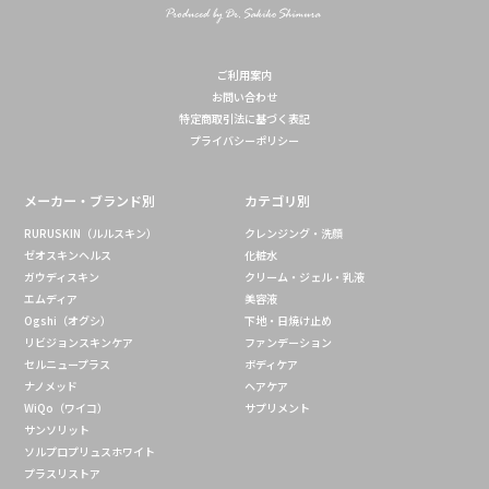
ご利用案内
お問い合わせ
特定商取引法に基づく表記
プライバシーポリシー
メーカー・ブランド別
カテゴリ別
RURUSKIN（ルルスキン）
クレンジング・洗顔
ゼオスキンヘルス
化粧水
ガウディスキン
クリーム・ジェル・乳液
エムディア
美容液
Ogshi（オグシ）
下地・日焼け止め
リビジョンスキンケア
ファンデーション
セルニュープラス
ボディケア
ナノメッド
ヘアケア
WiQo（ワイコ）
サプリメント
サンソリット
ソルプロプリュスホワイト
プラスリストア