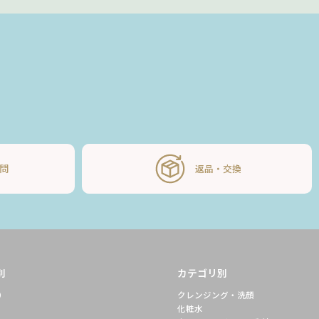
問
返品・交換
別
カテゴリ別
）
クレンジング・洗顔
化粧水