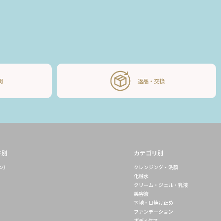
問
返品・交換
ド別
カテゴリ別
キン）
クレンジング・洗顔
化粧水
クリーム・ジェル・乳液
美容液
下地・日焼け止め
ファンデーション
ボディケア