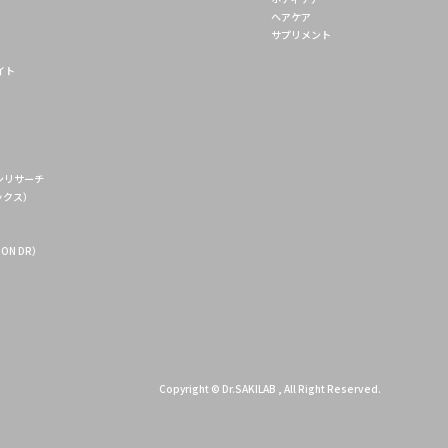
ヘアケア
サプリメント
イト
ンリサーチ
エックス）
ON DR）
Copyright © Dr.SAKILAB , All Right Reserved.