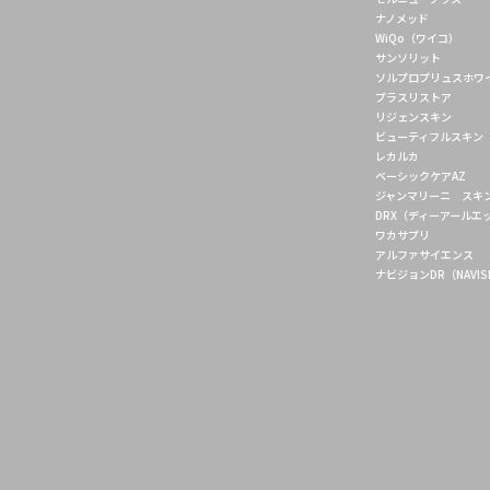
ナノメッド
WiQo（ワイコ）
サンソリット
ソルプロプリュスホワ
プラスリストア
リジェンスキン
ビューティフルスキン
レカルカ
ベーシックケアAZ
ジャンマリーニ スキ
DRX（ディーアール
ワカサプリ
アルファサイエンス
ナビジョンDR（NAVISI