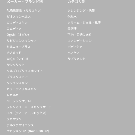
メーカー・ブランド別
カテゴリ別
RURUSKIN（ルルスキン）
クレンジング・洗顔
ゼオスキンヘルス
化粧水
ガウディスキン
クリーム・ジェル・乳液
エムディア
美容液
Ogshi（オグシ）
下地・日焼け止め
リビジョンスキンケア
ファンデーション
セルニュープラス
ボディケア
ナノメッド
ヘアケア
WiQo（ワイコ）
サプリメント
サンソリット
ソルプロプリュスホワイト
プラスリストア
リジェンスキン
ビューティフルスキン
レカルカ
ベーシックケアAZ
ジャンマリーニ スキンリサーチ
DRX（ディーアールエックス）
ワカサプリ
アルファサイエンス
ナビジョンDR（NAVISION DR）